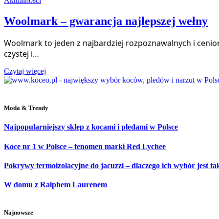
Aktualności
Woolmark – gwarancja najlepszej wełny
Woolmark to jeden z najbardziej rozpoznawalnych i ceni
czystej i…
Czytaj więcej
Moda & Trendy
Najpopularniejszy sklep z kocami i pledami w Polsce
Koce nr 1 w Polsce – fenomen marki Red Lychee
Pokrywy termoizolacyjne do jacuzzi – dlaczego ich wybór jest t
W domu z Ralphem Laurenem
Najnowsze