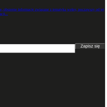
 obszerne informacje związane z tematyką wełny, począwszy od jej
cji...
Zapisz się