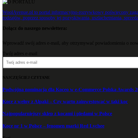
WoolAvenue.pl to portal informacyjno-rozrywkowy poświęcony zagad
rodzajów, poprzez sposoby jej pozyskiwania, uszlachetniania, sprzeda
Dołącz do naszego newslettera:
Wprowadź swój adres e-mail, aby otrzymywać powiadomienia o now
Twój adres e-mail
NAJCZĘŚCIEJ CZYTANE
Podwójna nominacja dla Koceo w e-Commerce Polska Awards 2
Koce z wełny z Alpaki – Czy warto zainwestować w taki koc
Najpopularniejszy sklep z kocami i pledami w Polsce
Koce nr 1 w Polsce – fenomen marki Red Lychee
Tagi