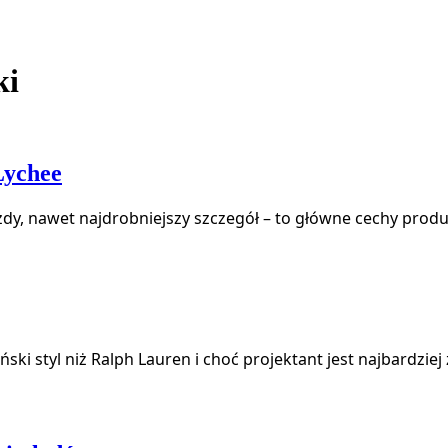
ki
Lychee
żdy, nawet najdrobniejszy szczegół – to główne cechy prod
ński styl niż Ralph Lauren i choć projektant jest najbardzi