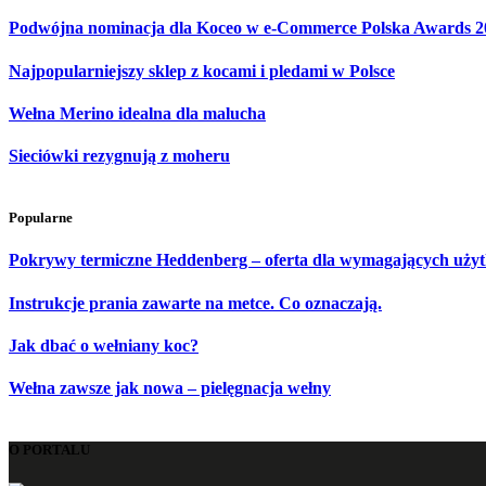
Podwójna nominacja dla Koceo w e-Commerce Polska Awards 2
Najpopularniejszy sklep z kocami i pledami w Polsce
Wełna Merino idealna dla malucha
Sieciówki rezygnują z moheru
Popularne
Pokrywy termiczne Heddenberg – oferta dla wymagających uż
Instrukcje prania zawarte na metce. Co oznaczają.
Jak dbać o wełniany koc?
Wełna zawsze jak nowa – pielęgnacja wełny
O PORTALU