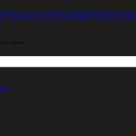
nieniom mody, wełny i kaszmiru. W portalu można znaleźć najnowsze,
ży, kanałów dystrybucji oraz jej odpowiedniego użytkowania i pielęgna
ych wpisach.
024