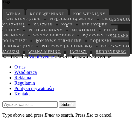
Tagi
WEŁNA
KOCE WEŁNIANE
KOC WEŁNIANY
WEŁNIANE KOCE
PIELĘGNACJA WEŁNY
PIELĘGNACJA
KASZMIRU
KASZMIR
KOCE
RED LYCHEE
PLEDY
PLED WEŁNIANY
#FEATURED
PLEDY
WEŁNIANE
WANNY OGRODOWE
POKRYWY TERMICZNE
DO JACUZZI
POKRYWY TERMICZNE
PODUSZKI
DEKORACYJNE
POKRYWY HEDDENEBRG
POKRYWY DO
JACUZZI
WEŁNA MERINO
JACUZZI
HEDDENEBERG
© 2018-2026
WoolAvenue
- Wszelkie prawa zastrzeżone.
O nas
Współpraca
Reklama
Regulamin
Polityka prywatności
Kontakt
Submit
Type above and press
Enter
to search. Press
Esc
to cancel.