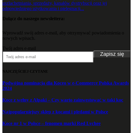
uszlachetniania, sprzedaży, kanałów dystrybucji oraz jej
odpowiedniego użytkowania i pielęgnacji...
Dołącz do naszego newslettera:
Wprowadź swój adres e-mail, aby otrzymywać powiadomienia o
nowych wpisach.
Twój adres e-mail
Zapisz się
NAJCZĘŚCIEJ CZYTANE
Podwójna nominacja dla Koceo w e-Commerce Polska Awards
2024
Koce z wełny z Alpaki – Czy warto zainwestować w taki koc
Najpopularniejszy sklep z kocami i pledami w Polsce
Koce nr 1 w Polsce – fenomen marki Red Lychee