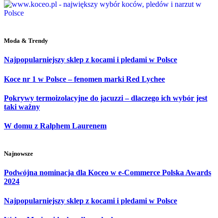
Moda & Trendy
Najpopularniejszy sklep z kocami i pledami w Polsce
Koce nr 1 w Polsce – fenomen marki Red Lychee
Pokrywy termoizolacyjne do jacuzzi – dlaczego ich wybór jest
taki ważny
W domu z Ralphem Laurenem
Najnowsze
Podwójna nominacja dla Koceo w e-Commerce Polska Awards
2024
Najpopularniejszy sklep z kocami i pledami w Polsce