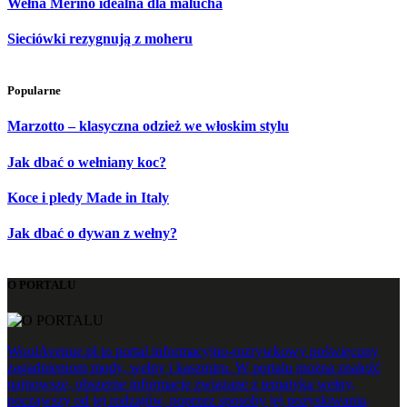
Wełna Merino idealna dla malucha
Sieciówki rezygnują z moheru
Popularne
Marzotto – klasyczna odzież we włoskim stylu
Jak dbać o wełniany koc?
Koce i pledy Made in Italy
Jak dbać o dywan z wełny?
O PORTALU
WoolAvenue.pl to portal informacyjno-rozrywkowy poświęcony
zagadnieniom mody, wełny i kaszmiru. W portalu można znaleźć
najnowsze, obszerne informacje związane z tematyką wełny,
począwszy od jej rodzajów, poprzez sposoby jej pozyskiwania,