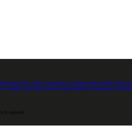
nieniom mody, wełny i kaszmiru. W portalu można znaleźć najnowsze,
ży, kanałów dystrybucji oraz jej odpowiedniego użytkowania i pielęgna
ych wpisach.