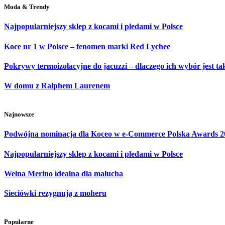
Moda & Trendy
Najpopularniejszy sklep z kocami i pledami w Polsce
Koce nr 1 w Polsce – fenomen marki Red Lychee
Pokrywy termoizolacyjne do jacuzzi – dlaczego ich wybór jest t
W domu z Ralphem Laurenem
Najnowsze
Podwójna nominacja dla Koceo w e-Commerce Polska Awards 2
Najpopularniejszy sklep z kocami i pledami w Polsce
Wełna Merino idealna dla malucha
Sieciówki rezygnują z moheru
Popularne