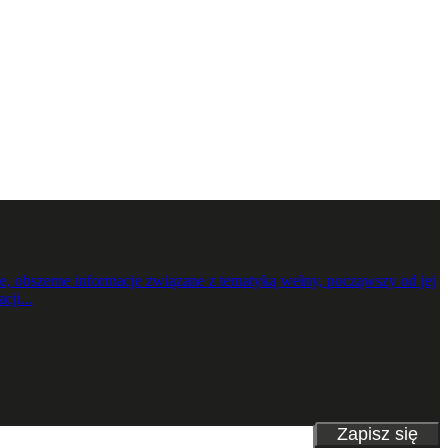
 obszerne informacje związane z tematyką wełny, począwszy od jej
cji...
Zapisz się