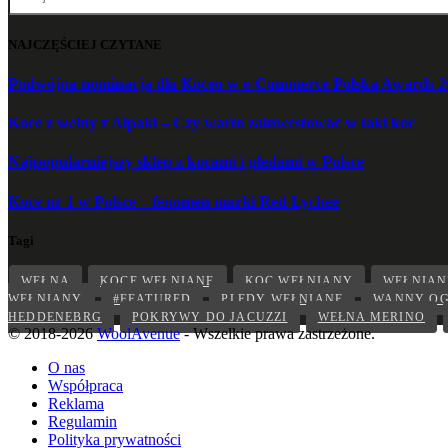
NAJCZĘŚCIEJ CZYTANE
Podwójna nominacja dla Koceo w e-Commerce Polska Awards 2
Koce z wełny z Alpaki – Czy warto zainwestować w taki koc
Najpopularniejszy sklep z kocami i pledami w Polsce
Koce nr 1 w Polsce – fenomen marki Red Lychee
Tagi
WEŁNA
KOCE WEŁNIANE
KOC WEŁNIANY
WEŁNIAN
WEŁNIANY
#FEATURED
PLEDY WEŁNIANE
WANNY O
HEDDENEBRG
POKRYWY DO JACUZZI
WEŁNA MERINO
© 2018-2026
WoolAvenue
- Wszelkie prawa zastrzeżone.
O nas
Współpraca
Reklama
Regulamin
Polityka prywatności