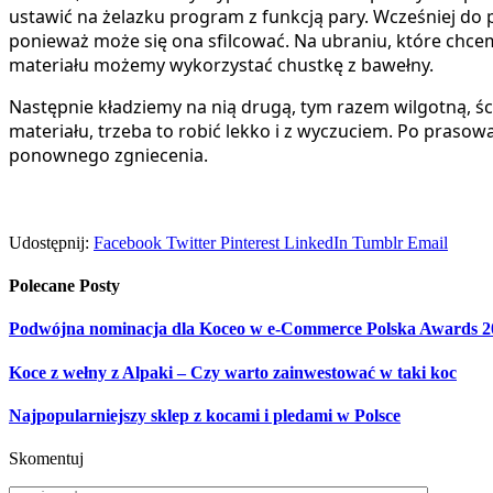
ustawić na żelazku program z funkcją pary. Wcześniej do 
ponieważ może się ona sfilcować. Na ubraniu, które chce
materiału możemy wykorzystać chustkę z bawełny.
Następnie kładziemy na nią drugą, tym razem wilgotną, śc
materiału, trzeba to robić lekko i z wyczuciem. Po prasow
ponownego zgniecenia.
Udostępnij:
Facebook
Twitter
Pinterest
LinkedIn
Tumblr
Email
Polecane
Posty
Podwójna nominacja dla Koceo w e-Commerce Polska Awards 2
Koce z wełny z Alpaki – Czy warto zainwestować w taki koc
Najpopularniejszy sklep z kocami i pledami w Polsce
Skomentuj