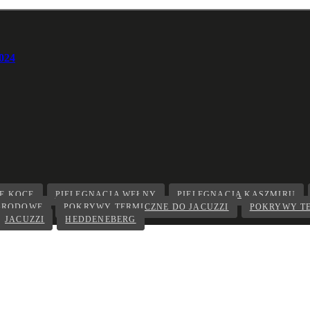
024
E KOCE
PIELĘGNACJA WEŁNY
PIELĘGNACJA KASZMIRU
GRODOWE
POKRYWY TERMICZNE DO JACUZZI
POKRYWY T
JACUZZI
HEDDENEBERG