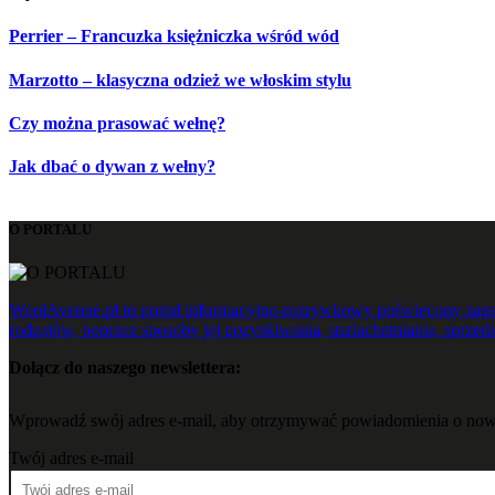
Perrier – Francuzka księżniczka wśród wód
Marzotto – klasyczna odzież we włoskim stylu
Czy można prasować wełnę?
Jak dbać o dywan z wełny?
O PORTALU
WoolAvenue.pl to portal informacyjno-rozrywkowy poświęcony zagad
rodzajów, poprzez sposoby jej pozyskiwania, uszlachetniania, sprzeda
Dołącz do naszego newslettera:
Wprowadź swój adres e-mail, aby otrzymywać powiadomienia o now
Twój adres e-mail