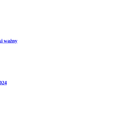
aki ważny
024