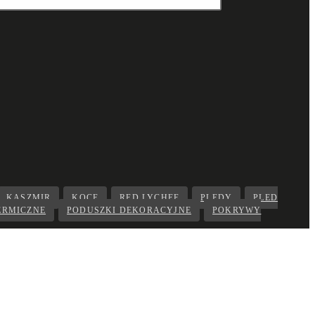
KASZMIR
KOCE
RED LYCHEE
PLEDY
PLED
ERMICZNE
PODUSZKI DEKORACYJNE
POKRYWY