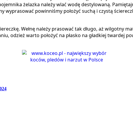
pojemnika żelazka należy wlać wodę destylowaną. Pamiętajm
my wyprasować powinniśmy położyć suchą i czystą ścierecz
iereczkę. Wełnę należy prasować tak długo, aż wilgotny mat
aniu, odzież warto położyć na płasko na gładkiej twardej po
024